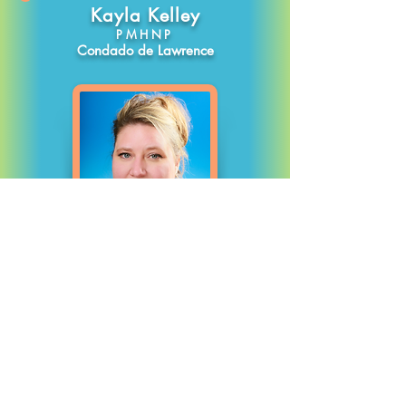
Kayla Kelley
PMHNP
Condado de Lawrence
Lacie Smith
PCN
Condado de Lawrence