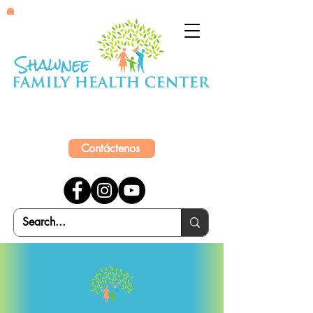
Contáctenos